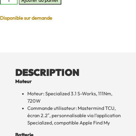
de
LEVO
Disponible sur demande
S-
WORKS
2026
DESCRIPTION
Moteur
Moteur: Specialized 3.1 S-Works, 111Nm,
720W
Commande utilisateur: Mastermind TCU,
écran 2.2″, personnalisable via l’application
Specialized, compatible Apple Find My
Batterie