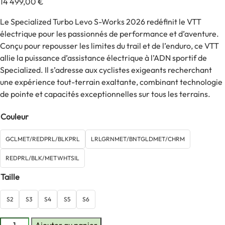
14 499,00
€
Le Specialized Turbo Levo S-Works 2026 redéfinit le VTT
électrique pour les passionnés de performance et d’aventure.
Conçu pour repousser les limites du trail et de l’enduro, ce VTT
allie la puissance d’assistance électrique à l’ADN sportif de
Specialized. Il s’adresse aux cyclistes exigeants recherchant
une expérience tout-terrain exaltante, combinant technologie
de pointe et capacités exceptionnelles sur tous les terrains.
Couleur
GCLMET/REDPRL/BLKPRL
LRLGRNMET/BNTGLDMET/CHRM
REDPRL/BLK/METWHTSIL
Taille
S2
S3
S4
S5
S6
quantité
Ajouter au panier