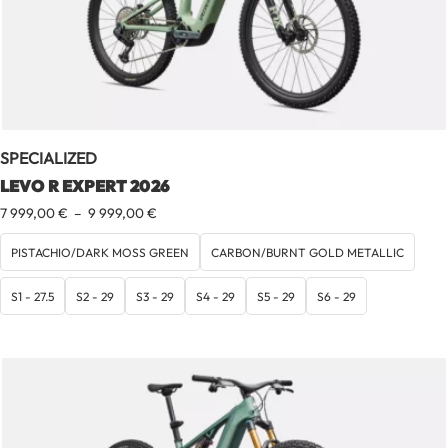
SPECIALIZED
LEVO R EXPERT 2026
Plage
7 999,00
€
–
9 999,00
€
de
prix :
PISTACHIO/DARK MOSS GREEN
CARBON/BURNT GOLD METALLIC
7
999,00 €
S1 - 27.5
S2 - 29
S3 - 29
S4 - 29
S5 - 29
S6 - 29
à
9
999,00 €