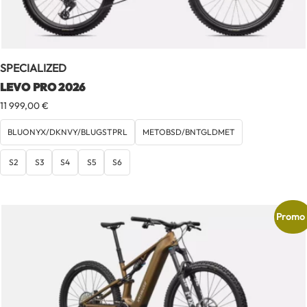
SPECIALIZED
LEVO PRO 2026
11 999,00
€
BLUONYX/DKNVY/BLUGSTPRL
METOBSD/BNTGLDMET
S2
S3
S4
S5
S6
Promo 