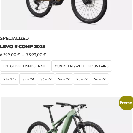
SPECIALIZED
LEVO R COMP 2026
Plage
6 399,00
€
–
7 999,00
€
de
prix :
BNTGLDMET/SNDSTNMET
GUNMETAL/WHITE MOUNTAINS
6
399,00 €
S1 - 27.5
S2 - 29
S3 - 29
S4 - 29
S5 - 29
S6 - 29
à
7
999,00 €
Promo 