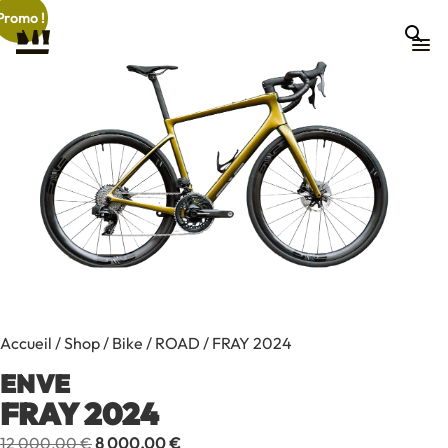
Promo !
Accueil
/
Shop
/
Bike
/
ROAD
/ FRAY 2024
ENVE
FRAY 2024
Contact
Le
Le
12 000,00
€
8 000,00
€