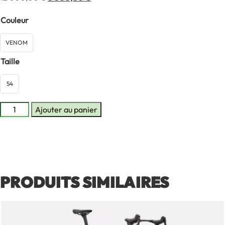
prix
prix
Couleur
initial
actuel
était :
est :
VENOM
12
8
000,00 €.
000,00 €.
Taille
54
quantité
Ajouter au panier
de
FRAY
2024
PRODUITS SIMILAIRES