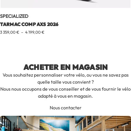
SPECIALIZED
TARMAC COMP AXS 2026
Plage
3 359,00
€
–
4 199,00
€
de
prix :
3
359,00 €
à
ACHETER EN MAGASIN
4
199,00 €
Vous souhaitez personnaliser votre vélo, ou vous ne savez pas
quelle taille vous convient ?
Nous nous occupons de vous conseiller et de vous fournir le vélo
adapté à vous en magasin.
Nous contacter