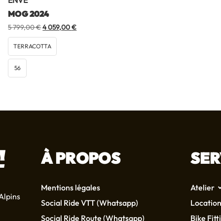
ENVE
MOG 2024
Le
Le
5 799,00
€
4 059,00
€
prix
prix
initial
actuel
TERRACOTTA
était :
est :
5
4
56
799,00 €.
059,00 €.
À PROPOS
SER
Mentions légales
Atelier
Alpins
Social Ride VTT (Whatsapp)
Location
Social Ride Route (Whatsapp)
Bike Fitt