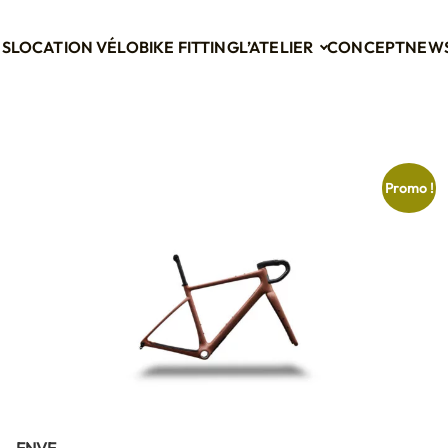
ES
LOCATION VÉLO
BIKE FITTING
L’ATELIER
CONCEPT
NEW
Promo !