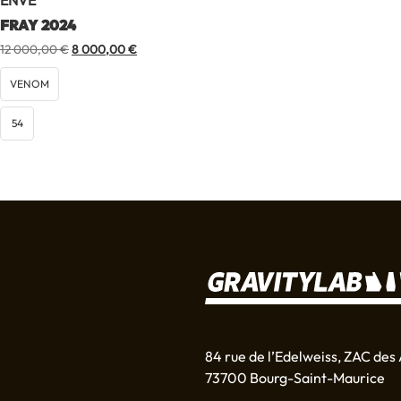
ENVE
FRAY 2024
Le
Le
12 000,00
€
8 000,00
€
prix
prix
initial
actuel
VENOM
était :
est :
12
8
54
000,00 €.
000,00 €.
84 rue de l’Edelweiss, ZAC des 
73700 Bourg-Saint-Maurice