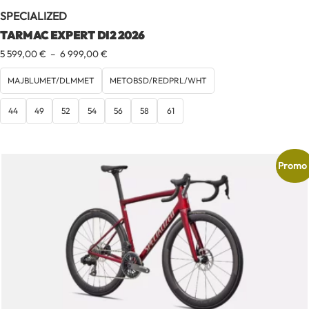
SPECIALIZED
TARMAC EXPERT DI2 2026
Plage
5 599,00
€
–
6 999,00
€
de
prix :
MAJBLUMET/DLMMET
METOBSD/REDPRL/WHT
5
599,00 €
44
49
52
54
56
58
61
à
6
999,00 €
Promo 