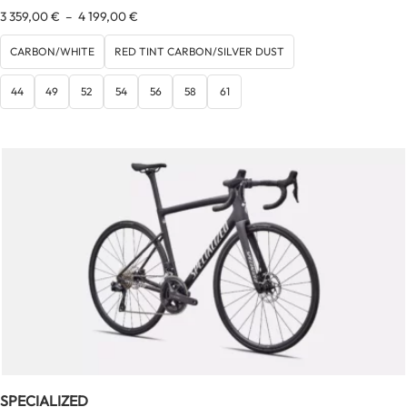
Plage
3 359,00
€
–
4 199,00
€
de
prix :
CARBON/WHITE
RED TINT CARBON/SILVER DUST
3
359,00 €
44
49
52
54
56
58
61
à
4
199,00 €
SPECIALIZED