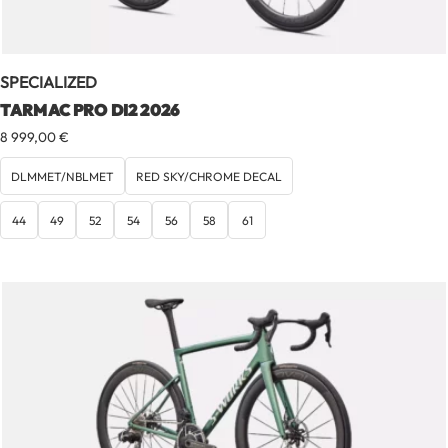
SPECIALIZED
TARMAC PRO DI2 2026
8 999,00
€
DLMMET/NBLMET
RED SKY/CHROME DECAL
44
49
52
54
56
58
61