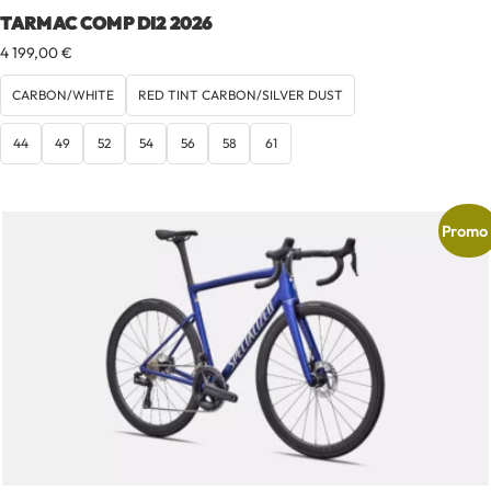
TARMAC COMP DI2 2026
4 199,00
€
CARBON/WHITE
RED TINT CARBON/SILVER DUST
44
49
52
54
56
58
61
Promo 