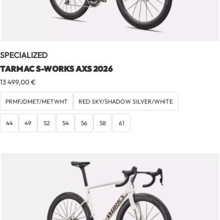
SPECIALIZED
TARMAC S-WORKS AXS 2026
13 499,00
€
PRMFJDMET/METWHT
RED SKY/SHADOW SILVER/WHITE
44
49
52
54
56
58
61