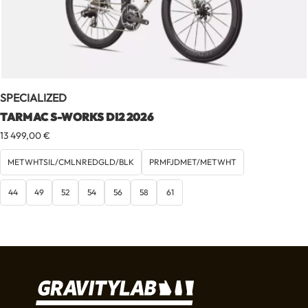
SPECIALIZED
TARMAC S-WORKS DI2 2026
13 499,00
€
METWHTSIL/CMLNREDGLD/BLK
PRMFJDMET/METWHT
44
49
52
54
56
58
61