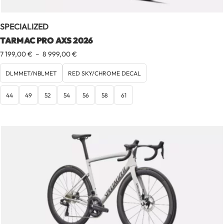
SPECIALIZED
TARMAC PRO AXS 2026
Plage
7 199,00
€
–
8 999,00
€
de
prix :
DLMMET/NBLMET
RED SKY/CHROME DECAL
7
199,00 €
44
49
52
54
56
58
61
à
8
999,00 €