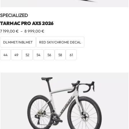
SPECIALIZED
TARMAC PRO AXS 2026
Plage
7 199,00
€
–
8 999,00
€
de
prix :
DLMMET/NBLMET
RED SKY/CHROME DECAL
7
199,00 €
44
49
52
54
56
58
61
à
8
999,00 €