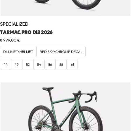
SPECIALIZED
TARMAC PRO DI2 2026
8 999,00
€
DLMMET/NBLMET
RED SKY/CHROME DECAL
44
49
52
54
56
58
61