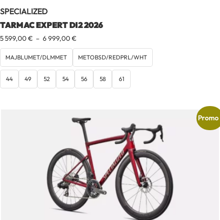
SPECIALIZED
TARMAC EXPERT DI2 2026
Plage
5 599,00
€
–
6 999,00
€
de
prix :
MAJBLUMET/DLMMET
METOBSD/REDPRL/WHT
5
599,00 €
44
49
52
54
56
58
61
à
6
999,00 €
Promo 