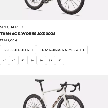
SPECIALIZED
TARMAC S-WORKS AXS 2026
13 499,00
€
PRMFJDMET/METWHT
RED SKY/SHADOW SILVER/WHITE
44
49
52
54
56
58
61