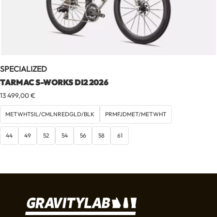
SPECIALIZED
TARMAC S-WORKS DI2 2026
13 499,00
€
METWHTSIL/CMLNREDGLD/BLK
PRMFJDMET/METWHT
44
49
52
54
56
58
61