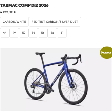
TARMAC COMP DI2 2026
4 199,00
€
CARBON/WHITE
RED TINT CARBON/SILVER DUST
44
49
52
54
56
58
61
Promo 