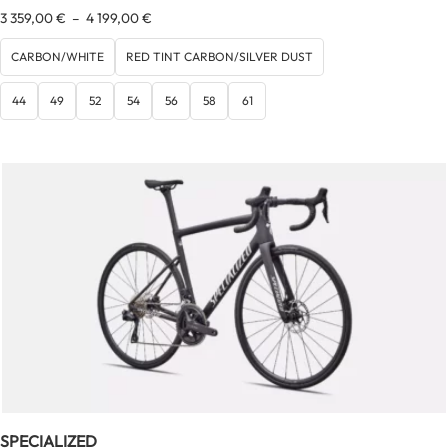
Plage
3 359,00
€
–
4 199,00
€
de
prix :
CARBON/WHITE
RED TINT CARBON/SILVER DUST
3
359,00 €
44
49
52
54
56
58
61
à
4
199,00 €
SPECIALIZED